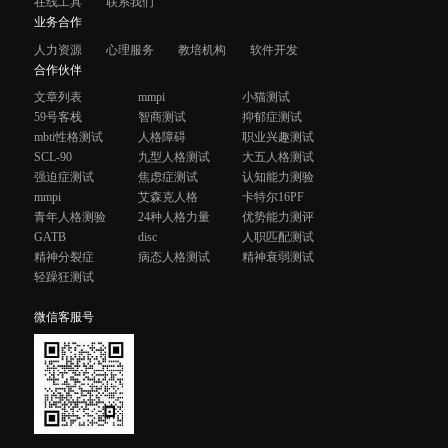
在线工具
联系我们
业务合作
人力资源
心理服务
教培机构
软件开发
合作伙伴
文章列表
mmpi
小猫测试
59号客栈
智商测试
抑郁症测试
mbti性格测试
人格障碍
职业兴趣测试
SCL-90
九型人格测试
大五人格测试
强迫症测试
焦虑症测试
认知能力测验
mmpi
艾森克人格
卡特尔16PF
青年人格测验
24种人格力量
优势能力测评
GATB
disc
人职匹配测试
精神分裂症
病态人格测试
精神衰弱测试
轻躁狂测试
微信客服号