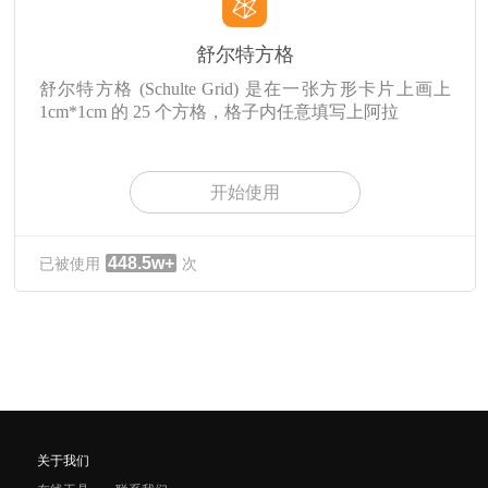
舒尔特方格
舒尔特方格 (Schulte Grid) 是在一张方形卡片上画上
1cm*1cm 的 25 个方格，格子内任意填写上阿拉
开始使用
448.5w+
已被使用
次
关于我们