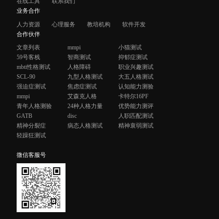
在线工具
联系我们
业务合作
人力资源
心理服务
教培机构
软件开发
合作伙伴
文章列表
mmpi
小猫测试
59号客栈
智商测试
抑郁症测试
mbti性格测试
人格障碍
职业兴趣测试
SCL-90
九型人格测试
大五人格测试
强迫症测试
焦虑症测试
认知能力测验
mmpi
艾森克人格
卡特尔16PF
青年人格测验
24种人格力量
优势能力测评
GATB
disc
人职匹配测试
精神分裂症
病态人格测试
精神衰弱测试
轻躁狂测试
微信客服号