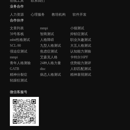
在线工具
联系我们
业务合作
人力资源
心理服务
教培机构
软件开发
合作伙伴
文章列表
mmpi
小猫测试
59号客栈
智商测试
抑郁症测试
mbti性格测试
人格障碍
职业兴趣测试
SCL-90
九型人格测试
大五人格测试
强迫症测试
焦虑症测试
认知能力测验
mmpi
艾森克人格
卡特尔16PF
青年人格测验
24种人格力量
优势能力测评
GATB
disc
人职匹配测试
精神分裂症
病态人格测试
精神衰弱测试
轻躁狂测试
微信客服号