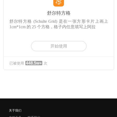
舒尔特方格
舒尔特方格 (Schulte Grid) 是在一张方形卡片上画上
1cm*1cm 的 25 个方格，格子内任意填写上阿拉
开始使用
448.5w+
已被使用
次
关于我们