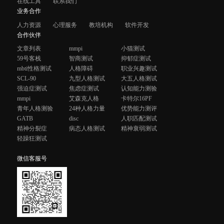
在线工具
联系我们
业务合作
人力资源
心理服务
教培机构
软件开发
合作伙伴
文章列表
mmpi
小猫测试
59号客栈
智商测试
抑郁症测试
mbti性格测试
人格障碍
职业兴趣测试
SCL-90
九型人格测试
大五人格测试
强迫症测试
焦虑症测试
认知能力测验
mmpi
艾森克人格
卡特尔16PF
青年人格测验
24种人格力量
优势能力测评
GATB
disc
人职匹配测试
精神分裂症
病态人格测试
精神衰弱测试
轻躁狂测试
微信客服号