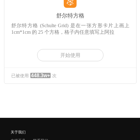
舒尔特方格
舒尔特方格 (Schulte Grid) 是在一张方形卡片上画上
1cm*1cm 的 25 个方格，格子内任意填写上阿拉
开始使用
448.3w+
已被使用
次
关于我们