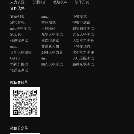
人力资源
心理服务
教培机构
软件开发
合作伙伴
文章列表
mmpi
小猫测试
59号客栈
智商测试
抑郁症测试
mbti性格测试
人格障碍
职业兴趣测试
SCL-90
九型人格测试
大五人格测试
强迫症测试
焦虑症测试
认知能力测验
mmpi
艾森克人格
卡特尔16PF
青年人格测验
24种人格力量
优势能力测评
GATB
disc
人职匹配测试
精神分裂症
病态人格测试
精神衰弱测试
轻躁狂测试
微信客服号
微信公众号