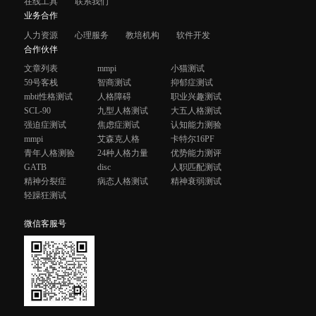
在线工具
联系我们
业务合作
人力资源
心理服务
教培机构
软件开发
合作伙伴
文章列表
mmpi
小猫测试
59号客栈
智商测试
抑郁症测试
mbti性格测试
人格障碍
职业兴趣测试
SCL-90
九型人格测试
大五人格测试
强迫症测试
焦虑症测试
认知能力测验
mmpi
艾森克人格
卡特尔16PF
青年人格测验
24种人格力量
优势能力测评
GATB
disc
人职匹配测试
精神分裂症
病态人格测试
精神衰弱测试
轻躁狂测试
微信客服号