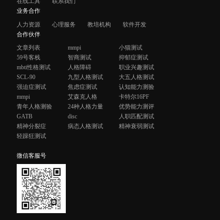
在线工具
联系我们
业务合作
人力资源
心理服务
教培机构
软件开发
合作伙伴
文章列表
mmpi
小猫测试
59号客栈
智商测试
抑郁症测试
mbti性格测试
人格障碍
职业兴趣测试
SCL-90
九型人格测试
大五人格测试
强迫症测试
焦虑症测试
认知能力测验
mmpi
艾森克人格
卡特尔16PF
青年人格测验
24种人格力量
优势能力测评
GATB
disc
人职匹配测试
精神分裂症
病态人格测试
精神衰弱测试
轻躁狂测试
微信客服号