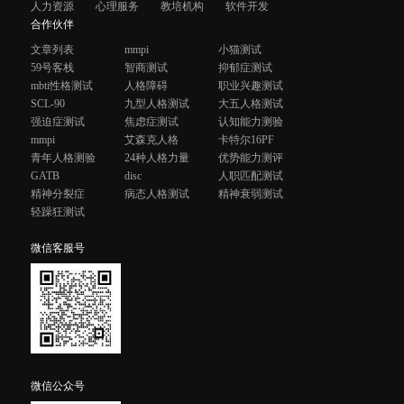
人力资源
心理服务
教培机构
软件开发
合作伙伴
文章列表
mmpi
小猫测试
59号客栈
智商测试
抑郁症测试
mbti性格测试
人格障碍
职业兴趣测试
SCL-90
九型人格测试
大五人格测试
强迫症测试
焦虑症测试
认知能力测验
mmpi
艾森克人格
卡特尔16PF
青年人格测验
24种人格力量
优势能力测评
GATB
disc
人职匹配测试
精神分裂症
病态人格测试
精神衰弱测试
轻躁狂测试
微信客服号
微信公众号