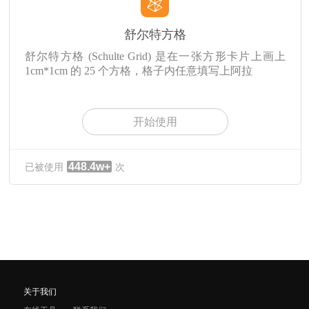
舒尔特方格
舒尔特方格 (Schulte Grid) 是在一张方形卡片上画上
1cm*1cm 的 25 个方格，格子内任意填写上阿拉
开始使用
448.4w+
已被使用
次
关于我们