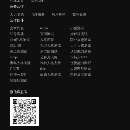
在线工具
联系我们
业务合作
人力资源
心理服务
教培机构
软件开发
合作伙伴
文章列表
mmpi
小猫测试
59号客栈
智商测试
抑郁症测试
mbti性格测试
人格障碍
职业兴趣测试
SCL-90
九型人格测试
大五人格测试
强迫症测试
焦虑症测试
认知能力测验
mmpi
艾森克人格
卡特尔16PF
青年人格测验
24种人格力量
优势能力测评
GATB
disc
人职匹配测试
精神分裂症
病态人格测试
精神衰弱测试
轻躁狂测试
微信客服号