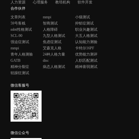
人力资源
心理服务
教培机构
软件开发
合作伙伴
文章列表
mmpi
小猫测试
59号客栈
智商测试
抑郁症测试
mbti性格测试
人格障碍
职业兴趣测试
SCL-90
九型人格测试
大五人格测试
强迫症测试
焦虑症测试
认知能力测验
mmpi
艾森克人格
卡特尔16PF
青年人格测验
24种人格力量
优势能力测评
GATB
disc
人职匹配测试
精神分裂症
病态人格测试
精神衰弱测试
轻躁狂测试
微信客服号
微信公众号