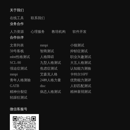
关于我们
在线工具
联系我们
业务合作
人力资源
心理服务
教培机构
软件开发
合作伙伴
文章列表
mmpi
小猫测试
59号客栈
智商测试
抑郁症测试
mbti性格测试
人格障碍
职业兴趣测试
SCL-90
九型人格测试
大五人格测试
强迫症测试
焦虑症测试
认知能力测验
mmpi
艾森克人格
卡特尔16PF
青年人格测验
24种人格力量
优势能力测评
GATB
disc
人职匹配测试
精神分裂症
病态人格测试
精神衰弱测试
轻躁狂测试
微信客服号