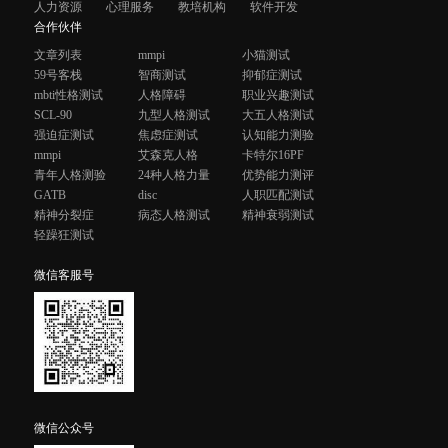
人力资源
心理服务
教培机构
软件开发
合作伙伴
文章列表
mmpi
小猫测试
59号客栈
智商测试
抑郁症测试
mbti性格测试
人格障碍
职业兴趣测试
SCL-90
九型人格测试
大五人格测试
强迫症测试
焦虑症测试
认知能力测验
mmpi
艾森克人格
卡特尔16PF
青年人格测验
24种人格力量
优势能力测评
GATB
disc
人职匹配测试
精神分裂症
病态人格测试
精神衰弱测试
轻躁狂测试
微信客服号
微信公众号