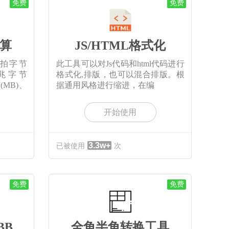
免费
免费
算
JS/HTML格式化
、拍字节
此工具可以对Js代码和html代码进行
千兆字节
格式化,排版，也可以混合排版。根
(MB)、
据通用风格进行缩进，在编
开始使用
3.3w+
已被使用
次
免费
免费
BB
全角半角转换工具