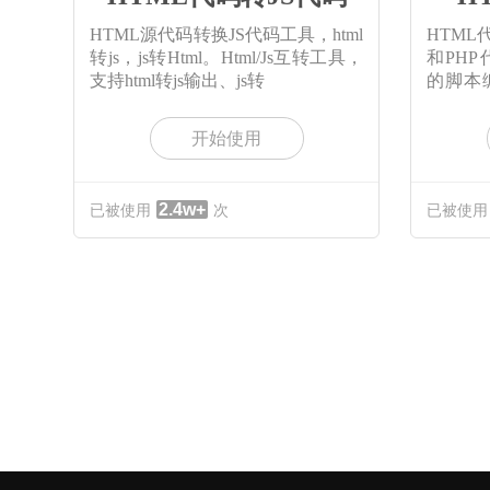
HTML源代码转换JS代码工具，html
HTML
转js，js转Html。Html/Js互转工具，
和PH
支持html转js输出、js转
的脚本
开
开始使用
2.4w+
已被使用
次
已被使用