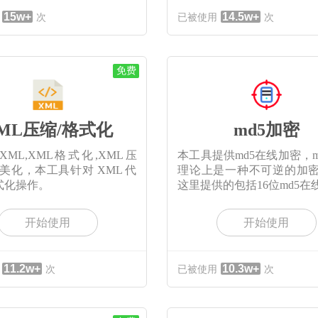
15w+
14.5w+
次
已被使用
次
免费
ML压缩/格式化
md5加密
ML,XML格式化,XML压
本工具提供md5在线加密，m
L美化，本工具针对 XML 代
理论上是一种不可逆的加
式化操作。
这里提供的包括16位md5在
开始使用
开始使用
11.2w+
10.3w+
次
已被使用
次