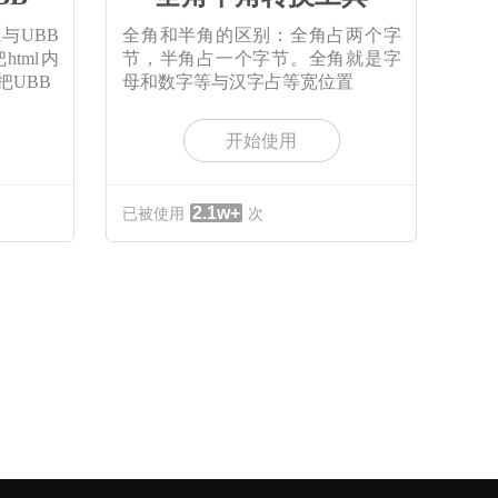
l与UBB
全角和半角的区别：全角占两个字
tml内
节，半角占一个字节。全角就是字
把UBB
母和数字等与汉字占等宽位置
开始使用
2.1w+
已被使用
次