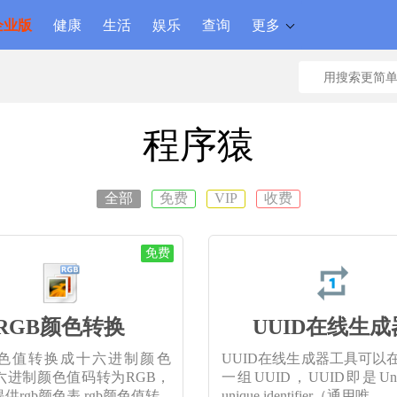
企业版
健康
生活
娱乐
查询
更多
程序猿
全部
免费
VIP
收费
免费
RGB颜色转换
UUID在线生成
颜色值转换成十六进制颜色
UUID在线生成器工具可以
六进制颜色值码转为RGB，
一组UUID，UUID即是Unive
供rgb颜色表,rgb颜色值转
unique identifier（通用唯