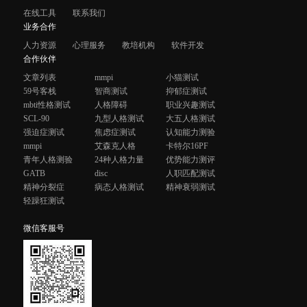
在线工具
联系我们
业务合作
人力资源
心理服务
教培机构
软件开发
合作伙伴
文章列表
mmpi
小猫测试
59号客栈
智商测试
抑郁症测试
mbti性格测试
人格障碍
职业兴趣测试
SCL-90
九型人格测试
大五人格测试
强迫症测试
焦虑症测试
认知能力测验
mmpi
艾森克人格
卡特尔16PF
青年人格测验
24种人格力量
优势能力测评
GATB
disc
人职匹配测试
精神分裂症
病态人格测试
精神衰弱测试
轻躁狂测试
微信客服号